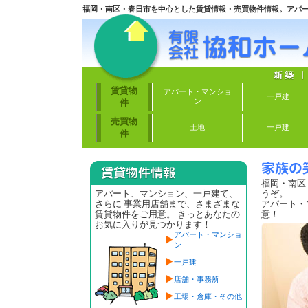
福岡・南区・春日市を中心とした賃貸情報・売買物件情報。アパ
賃貸物
アパート・マンショ
一戸建
件
ン
売買物
土地
一戸建
件
福岡・南区
アパート、マンション、一戸建て、
うぞ。
さらに 事業用店舗まで、さまざまな
アパート・
賃貸物件をご用意。 きっとあなたの
意！
お気に入りが見つかります！
アパート・マンショ
ン
一戸建
店舗・事務所
工場・倉庫・その他